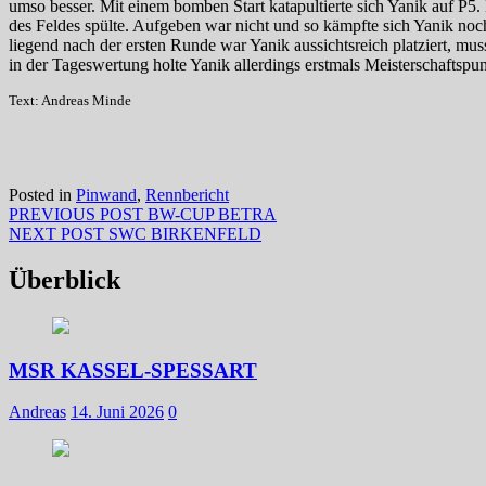
umso besser. Mit einem bomben Start katapultierte sich Yanik auf P5.
des Feldes spülte. Aufgeben war nicht und so kämpfte sich Yanik noc
liegend nach der ersten Runde war Yanik aussichtsreich platziert, m
in der Tageswertung holte Yanik allerdings erstmals Meisterschaftspun
Text: Andreas Minde
Posted in
Pinwand
,
Rennbericht
Beitragsnavigation
Previous
PREVIOUS POST
BW-CUP BETRA
Next
post:
NEXT POST
SWC BIRKENFELD
post:
Überblick
MSR KASSEL-SPESSART
Andreas
14. Juni 2026
0