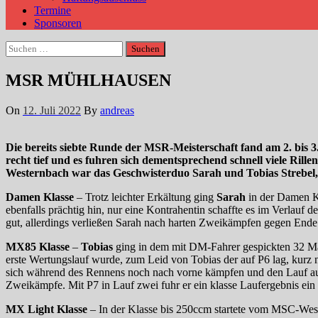
Termine
Sponsoren
Suchen
nach:
MSR MÜHLHAUSEN
On
12. Juli 2022
By
andreas
Die bereits siebte Runde der MSR-Meisterschaft fand am 2. bis
recht tief und es fuhren sich dementsprechend schnell viele Ril
Westernbach war das Geschwisterduo Sarah und Tobias Strebel, 
Damen Klasse
– Trotz leichter Erkältung ging
Sarah
in der Damen Kl
ebenfalls prächtig hin, nur eine Kontrahentin schaffte es im Verlauf
gut, allerdings verließen Sarah nach harten Zweikämpfen gegen Ende 
MX85 Klasse
–
Tobias
ging in dem mit DM-Fahrer gespickten 32 Mann
erste Wertungslauf wurde, zum Leid von Tobias der auf P6 lag, kurz 
sich während des Rennens noch nach vorne kämpfen und den Lauf auf P
Zweikämpfe. Mit P7 in Lauf zwei fuhr er ein klasse Laufergebnis ein
MX Light Klasse
– In der Klasse bis 250ccm startete vom MSC-We