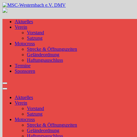
Skip
to
MSC-Westernbach e.V. DMV
content
Aktuelles
Verein
Vorstand
Satzung
Motocross
Strecke & Öffnungszeiten
Geländeordnung
Haftungsauschluss
Termine
Sponsoren
Aktuelles
Verein
Vorstand
Satzung
Motocross
Strecke & Öffnungszeiten
Geländeordnung
Haftungsauschluss