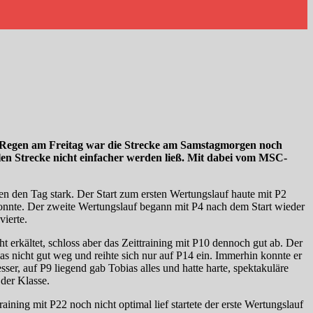
ch Regen am Freitag war die Strecke am Samstagmorgen noch
llen Strecke nicht einfacher werden ließ. Mit dabei vom MSC-
en den Tag stark. Der Start zum ersten Wertungslauf haute mit P2
 konnte. Der zweite Wertungslauf begann mit P4 nach dem Start wieder
 vierte.
erkältet, schloss aber das Zeittraining mit P10 dennoch gut ab. Der
s nicht gut weg und reihte sich nur auf P14 ein. Immerhin konnte er
r, auf P9 liegend gab Tobias alles und hatte harte, spektakuläre
der Klasse.
ning mit P22 noch nicht optimal lief startete der erste Wertungslauf