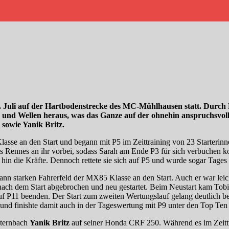
 3. Juli auf der Hartbodenstrecke des MC-Mühlhausen statt. Dur
len und Wellen heraus, was das Ganze auf der ohnehin anspruchsvo
sowie Yanik Britz.
asse an den Start und begann mit P5 im Zeittraining von 23 Starterinn
 des Rennes an ihr vorbei, sodass Sarah am Ende P3 für sich verbuchen
hin die Kräfte. Dennoch rettete sie sich auf P5 und wurde sogar Tages
 starken Fahrerfeld der MX85 Klasse an den Start. Auch er war leicht 
nach dem Start abgebrochen und neu gestartet. Beim Neustart kam Tobia
11 beenden. Der Start zum zweiten Wertungslauf gelang deutlich besse
 und finishte damit auch in der Tageswertung mit P9 unter den Top Ten 
sternbach
Yanik
Britz
auf seiner Honda CRF 250. Während es im Zeittrai