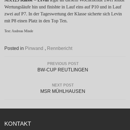
Wertungsläufe hin und finishte in Lauf eins auf P10 und in Lauf
zwei auf P7. In der Tageswertung der Klasse sicherte sich Levin
mit P8 einen Platz in den Top Ten.
Text: Andreas Minde
Posted in
Pinwand
,
Rennbericht
Beitragsnavigation
PREVIOUS POST
Previous
BW-CUP REUTLINGEN
Post:
NEXT POST
Next
MSR MÜHLHAUSEN
Post:
KONTAKT