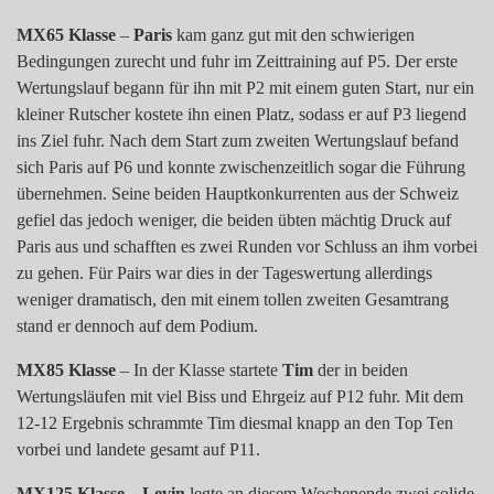
MX65 Klasse
–
Paris
kam ganz gut mit den schwierigen
Bedingungen zurecht und fuhr im Zeittraining auf P5. Der erste
Wertungslauf begann für ihn mit P2 mit einem guten Start, nur ein
kleiner Rutscher kostete ihn einen Platz, sodass er auf P3 liegend
ins Ziel fuhr. Nach dem Start zum zweiten Wertungslauf befand
sich Paris auf P6 und konnte zwischenzeitlich sogar die Führung
übernehmen. Seine beiden Hauptkonkurrenten aus der Schweiz
gefiel das jedoch weniger, die beiden übten mächtig Druck auf
Paris aus und schafften es zwei Runden vor Schluss an ihm vorbei
zu gehen. Für Pairs war dies in der Tageswertung allerdings
weniger dramatisch, den mit einem tollen zweiten Gesamtrang
stand er dennoch auf dem Podium.
MX85 Klasse
– In der Klasse startete
Tim
der in beiden
Wertungsläufen mit viel Biss und Ehrgeiz auf P12 fuhr. Mit dem
12-12 Ergebnis schrammte Tim diesmal knapp an den Top Ten
vorbei und landete gesamt auf P11.
MX125 Klasse
–
Levin
legte an diesem Wochenende zwei solide