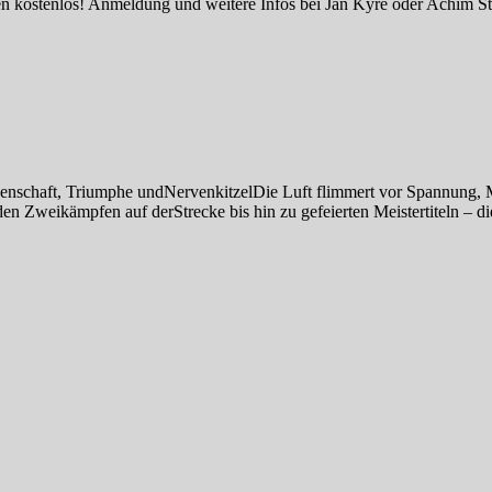
n kostenlos! Anmeldung und weitere Infos bei Jan Kyre oder Achim St
nschaft, Triumphe undNervenkitzelDie Luft flimmert vor Spannung, M
 Zweikämpfen auf derStrecke bis hin zu gefeierten Meistertiteln – di