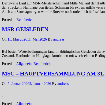
Der zweite Lauf zur MSR-Meisterschaft fand Mitte Mai auf der Hart
der Strecke in Hanglage von tiefem Schlamm bis extrem griffig verwa
Auch am Samstagmorgen war die Strecke noch ordentlich tief, schlam
Posted in
Rennbericht
MSR GEISLEDEN
On
11. Mai 2026
11. Mai 2026
By
andreas
Bei besten Wetterbedingungen fand im thüringischen Geisleden der zwe
Zustand. Hartboden in Hanglage, kombiniert mit wechselnden Bedingun
Posted in
Allgemein
,
Rennbericht
MSC – HAUPTVERSAMMLUNG AM 31. J
On
5. Januar 2026
5. Januar 2026
By
andreas
.
Posted in
Allgemein