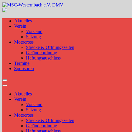
Skip
to
MSC-Westernbach e.V. DMV
content
Aktuelles
Verein
Vorstand
Satzung
Motocross
Strecke & Öffnungszeiten
Geländeordnung
Haftungsauschluss
Termine
Sponsoren
Aktuelles
Verein
Vorstand
Satzung
Motocross
Strecke & Öffnungszeiten
Geländeordnung
Haftungsauschluss