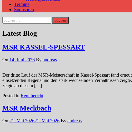
Termine
Sponsoren
Suchen
nach:
Latest Blog
MSR KASSEL-SPESSART
On
14. Juni 2026
By
andreas
Der dritte Lauf der MSR-Meisterschaft in Kassel-Spessart fand erneu
einsetzenden Regens und den stark wechselnden Verhältnissen zeig
zeigte an diesem […]
Posted in
Rennbericht
MSR Meckbach
On
21. Mai 2026
21. Mai 2026
By
andreas