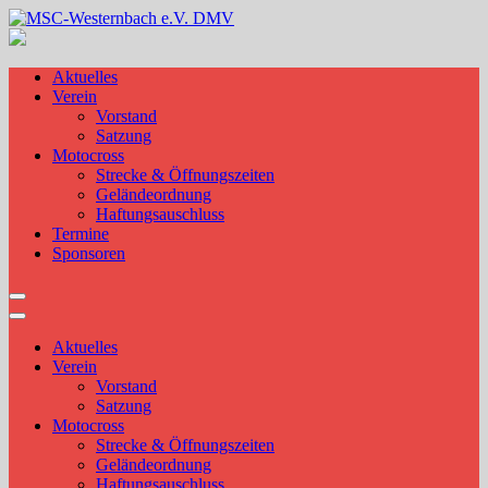
Skip
to
MSC-Westernbach e.V. DMV
content
Aktuelles
Verein
Vorstand
Satzung
Motocross
Strecke & Öffnungszeiten
Geländeordnung
Haftungsauschluss
Termine
Sponsoren
Aktuelles
Verein
Vorstand
Satzung
Motocross
Strecke & Öffnungszeiten
Geländeordnung
Haftungsauschluss