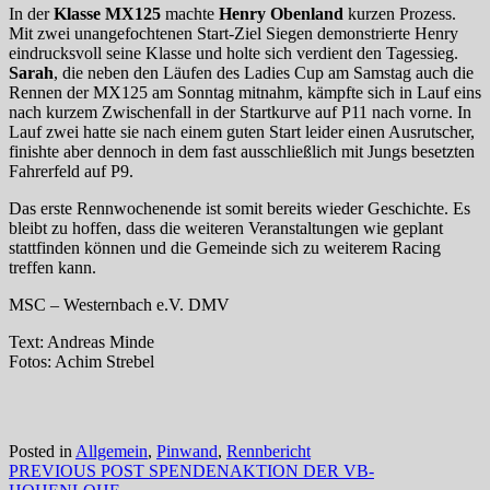
In der
Klasse MX125
machte
Henry Obenland
kurzen Prozess.
Mit zwei unangefochtenen Start-Ziel Siegen demonstrierte Henry
eindrucksvoll seine Klasse und holte sich verdient den Tagessieg.
Sarah
, die neben den Läufen des Ladies Cup am Samstag auch die
Rennen der MX125 am Sonntag mitnahm, kämpfte sich in Lauf eins
nach kurzem Zwischenfall in der Startkurve auf P11 nach vorne. In
Lauf zwei hatte sie nach einem guten Start leider einen Ausrutscher,
finishte aber dennoch in dem fast ausschließlich mit Jungs besetzten
Fahrerfeld auf P9.
Das erste Rennwochenende ist somit bereits wieder Geschichte. Es
bleibt zu hoffen, dass die weiteren Veranstaltungen wie geplant
stattfinden können und die Gemeinde sich zu weiterem Racing
treffen kann.
MSC – Westernbach e.V. DMV
Text: Andreas Minde
Fotos: Achim Strebel
Posted in
Allgemein
,
Pinwand
,
Rennbericht
Beitragsnavigation
Previous
PREVIOUS POST
SPENDENAKTION DER VB-
post: