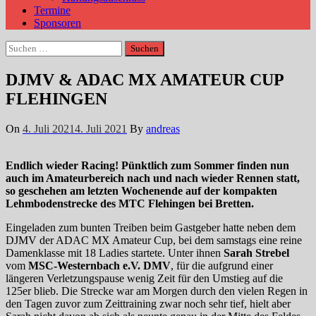
Termine
Sponsoren
Suchen
nach:
DJMV & ADAC MX AMATEUR CUP
FLEHINGEN
On
4. Juli 2021
4. Juli 2021
By
andreas
Endlich wieder Racing! Pünktlich zum Sommer finden nun
auch im Amateurbereich nach und nach wieder Rennen statt,
so geschehen am letzten Wochenende auf der kompakten
Lehmbodenstrecke des MTC Flehingen bei Bretten.
Eingeladen zum bunten Treiben beim Gastgeber hatte neben dem
DJMV der ADAC MX Amateur Cup, bei dem samstags eine reine
Damenklasse mit 18 Ladies startete. Unter ihnen
Sarah Strebel
vom
MSC-Westernbach e.V. DMV
, für die aufgrund einer
längeren Verletzungspause wenig Zeit für den Umstieg auf die
125er blieb. Die Strecke war am Morgen durch den vielen Regen in
den Tagen zuvor zum Zeittraining zwar noch sehr tief, hielt aber