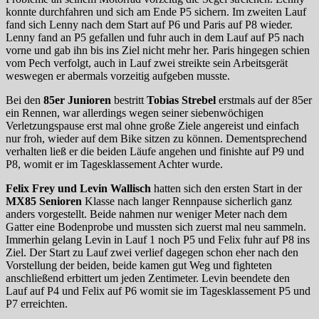
konnte durchfahren und sich am Ende P5 sichern. Im zweiten Lauf
fand sich Lenny nach dem Start auf P6 und Paris auf P8 wieder.
Lenny fand an P5 gefallen und fuhr auch in dem Lauf auf P5 nach
vorne und gab ihn bis ins Ziel nicht mehr her. Paris hingegen schien
vom Pech verfolgt, auch in Lauf zwei streikte sein Arbeitsgerät
weswegen er abermals vorzeitig aufgeben musste.
Bei den
85er Junioren
bestritt
Tobias Strebel
erstmals auf der 85er
ein Rennen, war allerdings wegen seiner siebenwöchigen
Verletzungspause erst mal ohne große Ziele angereist und einfach
nur froh, wieder auf dem Bike sitzen zu können. Dementsprechend
verhalten ließ er die beiden Läufe angehen und finishte auf P9 und
P8, womit er im Tagesklassement Achter wurde.
Felix Frey
und Levin Wallisch
hatten sich den ersten Start in der
MX85 Senioren
Klasse nach langer Rennpause sicherlich ganz
anders vorgestellt. Beide nahmen nur weniger Meter nach dem
Gatter eine Bodenprobe und mussten sich zuerst mal neu sammeln.
Immerhin gelang Levin in Lauf 1 noch P5 und Felix fuhr auf P8 ins
Ziel. Der Start zu Lauf zwei verlief dagegen schon eher nach den
Vorstellung der beiden, beide kamen gut Weg und fighteten
anschließend erbittert um jeden Zentimeter. Levin beendete den
Lauf auf P4 und Felix auf P6 womit sie im Tagesklassement P5 und
P7 erreichten.