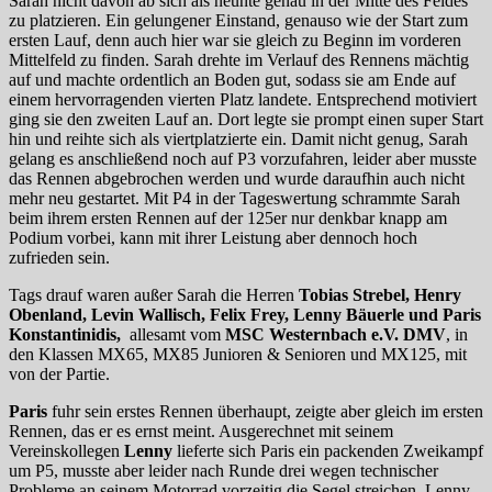
Sarah nicht davon ab sich als neunte genau in der Mitte des Feldes
zu platzieren. Ein gelungener Einstand, genauso wie der Start zum
ersten Lauf, denn auch hier war sie gleich zu Beginn im vorderen
Mittelfeld zu finden. Sarah drehte im Verlauf des Rennens mächtig
auf und machte ordentlich an Boden gut, sodass sie am Ende auf
einem hervorragenden vierten Platz landete. Entsprechend motiviert
ging sie den zweiten Lauf an. Dort legte sie prompt einen super Start
hin und reihte sich als viertplatzierte ein. Damit nicht genug, Sarah
gelang es anschließend noch auf P3 vorzufahren, leider aber musste
das Rennen abgebrochen werden und wurde daraufhin auch nicht
mehr neu gestartet. Mit P4 in der Tageswertung schrammte Sarah
beim ihrem ersten Rennen auf der 125er nur denkbar knapp am
Podium vorbei, kann mit ihrer Leistung aber dennoch hoch
zufrieden sein.
Tags drauf waren außer Sarah die Herren
Tobias Strebel, Henry
Obenland, Levin Wallisch, Felix Frey, Lenny Bäuerle und Paris
Konstantinidis,
allesamt vom
MSC Westernbach e.V. DMV
, in
den Klassen MX65, MX85 Junioren & Senioren und MX125, mit
von der Partie.
Paris
fuhr sein erstes Rennen überhaupt, zeigte aber gleich im ersten
Rennen, das er es ernst meint. Ausgerechnet mit seinem
Vereinskollegen
Lenny
lieferte sich Paris ein packenden Zweikampf
um P5, musste aber leider nach Runde drei wegen technischer
Probleme an seinem Motorrad vorzeitig die Segel streichen. Lenny