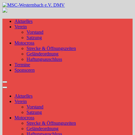
Skip
to
MSC-Westernbach e.V. DMV
content
Aktuelles
Verein
Vorstand
Satzung
Motocross
Strecke & Öffnungszeiten
Geländeordnung
Haftungsauschluss
Termine
Sponsoren
Aktuelles
Verein
Vorstand
Satzung
Motocross
Strecke & Öffnungszeiten
Geländeordnung
Haftungsauschluss