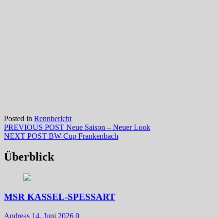
Posted in
Rennbericht
Beitragsnavigation
Previous
PREVIOUS POST
Neue Saison – Neuer Look
Next
post:
NEXT POST
BW-Cup Frankenbach
post:
Überblick
MSR KASSEL-SPESSART
Andreas
14. Juni 2026
0