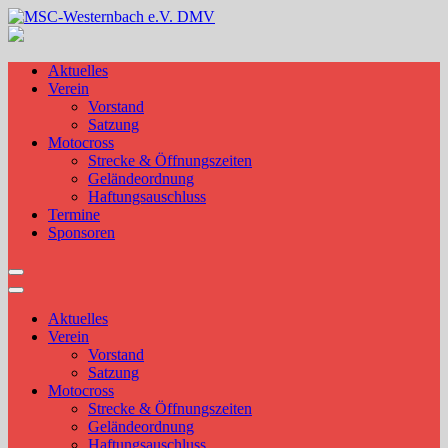
Skip
to
MSC-Westernbach e.V. DMV
content
Aktuelles
Verein
Vorstand
Satzung
Motocross
Strecke & Öffnungszeiten
Geländeordnung
Haftungsauschluss
Termine
Sponsoren
Aktuelles
Verein
Vorstand
Satzung
Motocross
Strecke & Öffnungszeiten
Geländeordnung
Haftungsauschluss