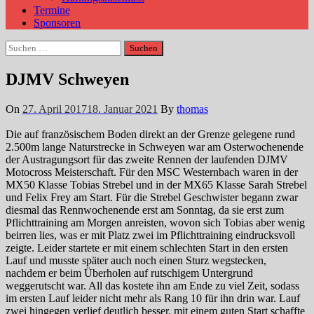
Termine
Sponsoren
Suchen
nach:
DJMV Schweyen
On
27. April 2017
18. Januar 2021
By
thomas
Die auf französischem Boden direkt an der Grenze gelegene rund
2.500m lange Naturstrecke in Schweyen war am Osterwochenende
der Austragungsort für das zweite Rennen der laufenden DJMV
Motocross Meisterschaft. Für den MSC Westernbach waren in der
MX50 Klasse Tobias Strebel und in der MX65 Klasse Sarah Strebel
und Felix Frey am Start. Für die Strebel Geschwister begann zwar
diesmal das Rennwochenende erst am Sonntag, da sie erst zum
Pflichttraining am Morgen anreisten, wovon sich Tobias aber wenig
beirren lies, was er mit Platz zwei im Pflichttraining eindrucksvoll
zeigte. Leider startete er mit einem schlechten Start in den ersten
Lauf und musste später auch noch einen Sturz wegstecken,
nachdem er beim Überholen auf rutschigem Untergrund
weggerutscht war. All das kostete ihn am Ende zu viel Zeit, sodass
im ersten Lauf leider nicht mehr als Rang 10 für ihn drin war. Lauf
zwei hingegen verlief deutlich besser, mit einem guten Start schaffte