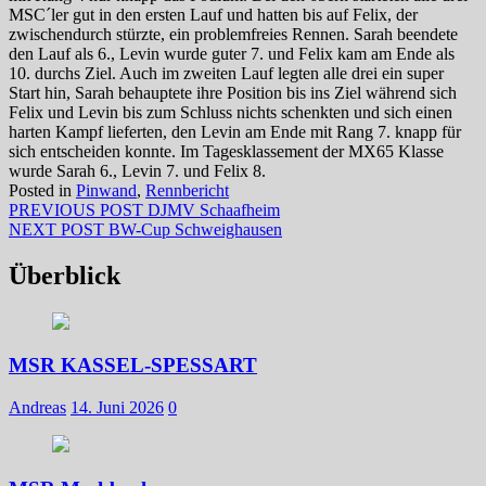
MSC´ler gut in den ersten Lauf und hatten bis auf Felix, der
zwischendurch stürzte, ein problemfreies Rennen. Sarah beendete
den Lauf als 6., Levin wurde guter 7. und Felix kam am Ende als
10. durchs Ziel. Auch im zweiten Lauf legten alle drei ein super
Start hin, Sarah behauptete ihre Position bis ins Ziel während sich
Felix und Levin bis zum Schluss nichts schenkten und sich einen
harten Kampf lieferten, den Levin am Ende mit Rang 7. knapp für
sich entscheiden konnte. Im Tagesklassement der MX65 Klasse
wurde Sarah 6., Levin 7. und Felix 8.
Posted in
Pinwand
,
Rennbericht
Beitragsnavigation
Previous
PREVIOUS POST
DJMV Schaafheim
Next
post:
NEXT POST
BW-Cup Schweighausen
post:
Überblick
MSR KASSEL-SPESSART
Andreas
14. Juni 2026
0