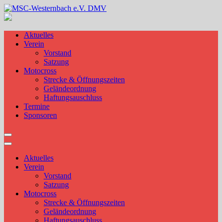
Skip
to
MSC-Westernbach e.V. DMV
content
Aktuelles
Verein
Vorstand
Satzung
Motocross
Strecke & Öffnungszeiten
Geländeordnung
Haftungsauschluss
Termine
Sponsoren
Aktuelles
Verein
Vorstand
Satzung
Motocross
Strecke & Öffnungszeiten
Geländeordnung
Haftungsauschluss