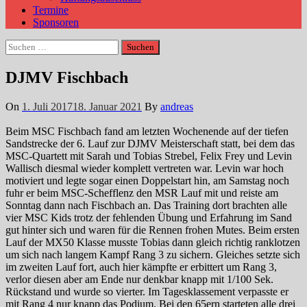
Termine
Sponsoren
Suchen
nach:
DJMV Fischbach
On
1. Juli 2017
18. Januar 2021
By
andreas
Beim MSC Fischbach fand am letzten Wochenende auf der tiefen
Sandstrecke der 6. Lauf zur DJMV Meisterschaft statt, bei dem das
MSC-Quartett mit Sarah und Tobias Strebel, Felix Frey und Levin
Wallisch diesmal wieder komplett vertreten war. Levin war hoch
motiviert und legte sogar einen Doppelstart hin, am Samstag noch
fuhr er beim MSC-Schefflenz den MSR Lauf mit und reiste am
Sonntag dann nach Fischbach an. Das Training dort brachten alle
vier MSC Kids trotz der fehlenden Übung und Erfahrung im Sand
gut hinter sich und waren für die Rennen frohen Mutes. Beim ersten
Lauf der MX50 Klasse musste Tobias dann gleich richtig ranklotzen
um sich nach langem Kampf Rang 3 zu sichern. Gleiches setzte sich
im zweiten Lauf fort, auch hier kämpfte er erbittert um Rang 3,
verlor diesen aber am Ende nur denkbar knapp mit 1/100 Sek.
Rückstand und wurde so vierter. Im Tagesklassement verpasste er
mit Rang 4 nur knapp das Podium. Bei den 65ern starteten alle drei