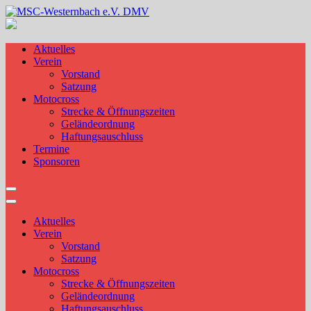
Skip
to
MSC-Westernbach e.V. DMV
content
Aktuelles
Verein
Vorstand
Satzung
Motocross
Strecke & Öffnungszeiten
Geländeordnung
Haftungsauschluss
Termine
Sponsoren
Aktuelles
Verein
Vorstand
Satzung
Motocross
Strecke & Öffnungszeiten
Geländeordnung
Haftungsauschluss