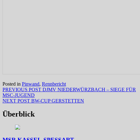
Posted in
Pinwand
,
Rennbericht
Beitragsnavigation
Previous
PREVIOUS POST
DJMV NIEDERWÜRZBACH – SIEGE FÜR
post:
MSC-JUGEND
Next
NEXT POST
BW-CUP GERSTETTEN
post:
Überblick
MSR KASSEL-SPESSART