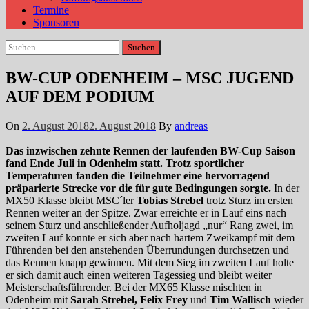
Termine
Sponsoren
Suchen
nach:
BW-CUP ODENHEIM – MSC JUGEND
AUF DEM PODIUM
On
2. August 2018
2. August 2018
By
andreas
Das inzwischen zehnte Rennen der laufenden BW-Cup Saison
fand Ende Juli in Odenheim statt. Trotz sportlicher
Temperaturen fanden die Teilnehmer eine hervorragend
präparierte Strecke vor die für gute Bedingungen sorgte.
In der
MX50 Klasse bleibt MSC´ler
Tobias Strebel
trotz Sturz im ersten
Rennen weiter an der Spitze. Zwar erreichte er in Lauf eins nach
seinem Sturz und anschließender Aufholjagd „nur“ Rang zwei, im
zweiten Lauf konnte er sich aber nach hartem Zweikampf mit dem
Führenden bei den anstehenden Überrundungen durchsetzen und
das Rennen knapp gewinnen. Mit dem Sieg im zweiten Lauf holte
er sich damit auch einen weiteren Tagessieg und bleibt weiter
Meisterschaftsführender. Bei der MX65 Klasse mischten in
Odenheim mit
Sarah Strebel, Felix Frey
und
Tim Wallisch
wieder