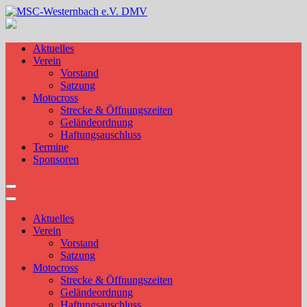
Skip
to
MSC-Westernbach e.V. DMV
content
Aktuelles
Verein
Vorstand
Satzung
Motocross
Strecke & Öffnungszeiten
Geländeordnung
Haftungsauschluss
Termine
Sponsoren
Aktuelles
Verein
Vorstand
Satzung
Motocross
Strecke & Öffnungszeiten
Geländeordnung
Haftungsauschluss